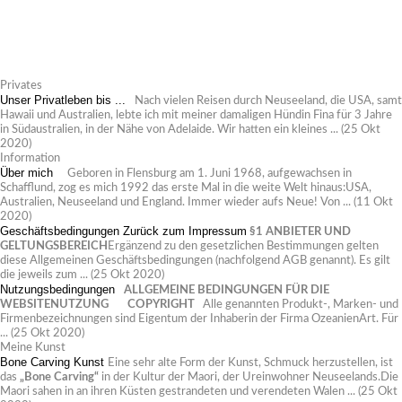
Privates
Unser Privatleben bis ...
Nach vielen Reisen durch Neuseeland, die USA, samt
Hawaii und Australien, lebte ich mit meiner damaligen Hündin Fina für 3 Jahre
in Südaustralien, in der Nähe von Adelaide. Wir hatten ein kleines ...
(25 Okt
2020)
Information
Über mich
Geboren in Flensburg am 1. Juni 1968, aufgewachsen in
Schafflund, zog es mich 1992 das erste Mal in die weite Welt hinaus:USA,
Australien, Neuseeland und England. Immer wieder aufs Neue! Von ...
(11 Okt
2020)
Geschäftsbedingungen
Zurück zum Impressum
§1 ANBIETER UND
GELTUNGSBEREICH
Ergänzend zu den gesetzlichen Bestimmungen gelten
diese Allgemeinen Geschäftsbedingungen (nachfolgend AGB genannt). Es gilt
die jeweils zum ...
(25 Okt 2020)
Nutzungsbedingungen
ALLGEMEINE BEDINGUNGEN FÜR DIE
WEBSITENUTZUNG
COPYRIGHT
Alle genannten Produkt-, Marken- und
Firmenbezeichnungen sind Eigentum der Inhaberin der Firma OzeanienArt. Für
...
(25 Okt 2020)
Meine Kunst
Bone Carving Kunst
Eine sehr alte Form der Kunst, Schmuck herzustellen, ist
das
„Bone Carving“
in der Kultur der Maori, der Ureinwohner Neuseelands.Die
Maori sahen in an ihren Küsten gestrandeten und verendeten Walen ...
(25 Okt