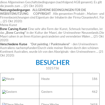
diese Allgemeinen Geschäftsbedingungen (nachfolgend AGB genannt). Es gilt
die jeweils zum ...
(25 Okt 2020)
Nutzungsbedingungen
ALLGEMEINE BEDINGUNGEN FÜR DIE
WEBSITENUTZUNG
COPYRIGHT
Alle genannten Produkt-, Marken- und
Firmenbezeichnungen sind Eigentum der Inhaberin der Firma OzeanienArt. Für
...
(25 Okt 2020)
Meine Kunst
Bone Carving Kunst
Eine sehr alte Form der Kunst, Schmuck herzustellen, ist
das
„Bone Carving“
in der Kultur der Maori, der Ureinwohner Neuseelands.Die
Maori sahen in an ihren Küsten gestrandeten und verendeten Walen ...
(25 Okt
2020)
Verschiedene Kurse
"
Dot painting / Punktmalerei
" - den Ureinwohnern
Australiens nachempfunden!Durch viele meiner Reisen durch den schönen
Kontinent Australien, wurde ich von den Aboriginals -den Ureinwohnern ...
(25
Okt 2020)
BESUCHER
1025736
Heute
186
Gestern
462
Diese Woche
2459