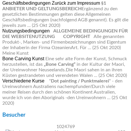
Geschäftsbedingungen
Zurück zum Impressum
§1
ANBIETER UND GELTUNGSBEREICH
Ergänzend zu den
gesetzlichen Bestimmungen gelten diese Allgemeinen
Geschäftsbedingungen (nachfolgend AGB genannt). Es gilt die
jeweils zum ...
(25 Okt 2020)
Nutzungsbedingungen
ALLGEMEINE BEDINGUNGEN FÜR
DIE WEBSITENUTZUNG
COPYRIGHT
Alle genannten
Produkt-, Marken- und Firmenbezeichnungen sind Eigentum
der Inhaberin der Firma OzeanienArt. Für ...
(25 Okt 2020)
Meine Kunst
Bone Carving Kunst
Eine sehr alte Form der Kunst, Schmuck
herzustellen, ist das
„Bone Carving“
in der Kultur der Maori,
der Ureinwohner Neuseelands.Die Maori sahen in an ihren
Küsten gestrandeten und verendeten Walen ...
(25 Okt 2020)
Verschiedene Kurse
"
Dot painting / Punktmalerei
" - den
Ureinwohnern Australiens nachempfunden!Durch viele
meiner Reisen durch den schönen Kontinent Australien,
wurde ich von den Aboriginals -den Ureinwohnern ...
(25 Okt
2020)
Besucher
1024769