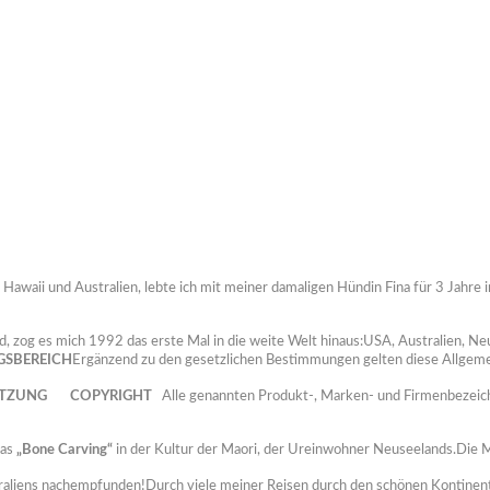
waii und Australien, lebte ich mit meiner damaligen Hündin Fina für 3 Jahre in 
 zog es mich 1992 das erste Mal in die weite Welt hinaus:USA, Australien, Ne
GSBEREICH
Ergänzend zu den gesetzlichen Bestimmungen gelten diese Allgemei
UTZUNG
COPYRIGHT
Alle genannten Produkt-, Marken- und Firmenbezeichn
das
„Bone Carving“
in der Kultur der Maori, der Ureinwohner Neuseelands.Die M
aliens nachempfunden!Durch viele meiner Reisen durch den schönen Kontinent 