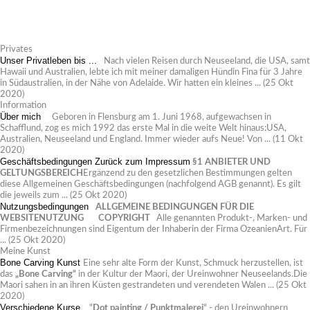
Privates
Unser Privatleben bis ...
Nach vielen Reisen durch Neuseeland, die USA, samt
Hawaii und Australien, lebte ich mit meiner damaligen Hündin Fina für 3 Jahre
in Südaustralien, in der Nähe von Adelaide. Wir hatten ein kleines ...
(25 Okt
2020)
Information
Über mich
Geboren in Flensburg am 1. Juni 1968, aufgewachsen in
Schafflund, zog es mich 1992 das erste Mal in die weite Welt hinaus:USA,
Australien, Neuseeland und England. Immer wieder aufs Neue! Von ...
(11 Okt
2020)
Geschäftsbedingungen
Zurück zum Impressum
§1 ANBIETER UND
GELTUNGSBEREICH
Ergänzend zu den gesetzlichen Bestimmungen gelten
diese Allgemeinen Geschäftsbedingungen (nachfolgend AGB genannt). Es gilt
die jeweils zum ...
(25 Okt 2020)
Nutzungsbedingungen
ALLGEMEINE BEDINGUNGEN FÜR DIE
WEBSITENUTZUNG
COPYRIGHT
Alle genannten Produkt-, Marken- und
Firmenbezeichnungen sind Eigentum der Inhaberin der Firma OzeanienArt. Für
...
(25 Okt 2020)
Meine Kunst
Bone Carving Kunst
Eine sehr alte Form der Kunst, Schmuck herzustellen, ist
das
„Bone Carving“
in der Kultur der Maori, der Ureinwohner Neuseelands.Die
Maori sahen in an ihren Küsten gestrandeten und verendeten Walen ...
(25 Okt
2020)
Verschiedene Kurse
"
Dot painting / Punktmalerei
" - den Ureinwohnern