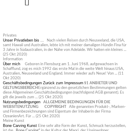
Privates
Unser Privatleben bis ...
Nach vielen Reisen durch Neuseeland, die USA,
samt Hawaii und Australien, lebte ich mit meiner damaligen Hündin Fina für
3 Jahre in Südaustralien, in der Nähe von Adelaide. Wir hatten ein kleines ...
(25 Okt 2020)
Information
Über mich
Geboren in Flensburg am 1. Juni 1968, aufgewachsen in
Schafflund, zog es mich 1992 das erste Mal in die weite Welt hinaus:USA,
Australien, Neuseeland und England. Immer wieder aufs Neue! Von ...
(11
Okt 2020)
Geschäftsbedingungen
Zurück zum Impressum
§1 ANBIETER UND
GELTUNGSBEREICH
Ergänzend zu den gesetzlichen Bestimmungen gelten
diese Allgemeinen Geschäftsbedingungen (nachfolgend AGB genannt). Es
gilt die jeweils zum ...
(25 Okt 2020)
Nutzungsbedingungen
ALLGEMEINE BEDINGUNGEN FÜR DIE
WEBSITENUTZUNG
COPYRIGHT
Alle genannten Produkt-, Marken-
und Firmenbezeichnungen sind Eigentum der Inhaberin der Firma
OzeanienArt. Für ...
(25 Okt 2020)
Meine Kunst
Bone Carving Kunst
Eine sehr alte Form der Kunst, Schmuck herzustellen,
ist das
„Bone Carving“
in der Kultur der Maori, der Ureinwohner