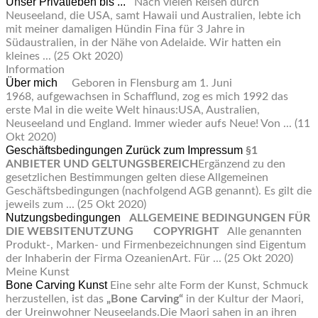
Unser Privatleben bis ...
Nach vielen Reisen durch
Neuseeland, die USA, samt Hawaii und Australien, lebte ich
mit meiner damaligen Hündin Fina für 3 Jahre in
Südaustralien, in der Nähe von Adelaide. Wir hatten ein
kleines ...
(25 Okt 2020)
Information
Über mich
Geboren in Flensburg am 1. Juni
1968, aufgewachsen in Schafflund, zog es mich 1992 das
erste Mal in die weite Welt hinaus:USA, Australien,
Neuseeland und England. Immer wieder aufs Neue! Von ...
(11
Okt 2020)
Geschäftsbedingungen
Zurück zum Impressum
§1
ANBIETER UND GELTUNGSBEREICH
Ergänzend zu den
gesetzlichen Bestimmungen gelten diese Allgemeinen
Geschäftsbedingungen (nachfolgend AGB genannt). Es gilt die
jeweils zum ...
(25 Okt 2020)
Nutzungsbedingungen
ALLGEMEINE BEDINGUNGEN FÜR
DIE WEBSITENUTZUNG
COPYRIGHT
Alle genannten
Produkt-, Marken- und Firmenbezeichnungen sind Eigentum
der Inhaberin der Firma OzeanienArt. Für ...
(25 Okt 2020)
Meine Kunst
Bone Carving Kunst
Eine sehr alte Form der Kunst, Schmuck
herzustellen, ist das
„Bone Carving“
in der Kultur der Maori,
der Ureinwohner Neuseelands.Die Maori sahen in an ihren