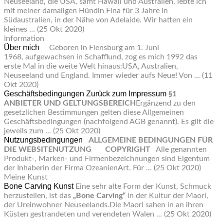
Neuseeland, die USA, samt Hawaii und Australien, lebte ich
mit meiner damaligen Hündin Fina für 3 Jahre in
Südaustralien, in der Nähe von Adelaide. Wir hatten ein
kleines ...
(25 Okt 2020)
Information
Über mich
Geboren in Flensburg am 1. Juni
1968, aufgewachsen in Schafflund, zog es mich 1992 das
erste Mal in die weite Welt hinaus:USA, Australien,
Neuseeland und England. Immer wieder aufs Neue! Von ...
(11
Okt 2020)
Geschäftsbedingungen
Zurück zum Impressum
§1
ANBIETER UND GELTUNGSBEREICH
Ergänzend zu den
gesetzlichen Bestimmungen gelten diese Allgemeinen
Geschäftsbedingungen (nachfolgend AGB genannt). Es gilt die
jeweils zum ...
(25 Okt 2020)
Nutzungsbedingungen
ALLGEMEINE BEDINGUNGEN FÜR
DIE WEBSITENUTZUNG
COPYRIGHT
Alle genannten
Produkt-, Marken- und Firmenbezeichnungen sind Eigentum
der Inhaberin der Firma OzeanienArt. Für ...
(25 Okt 2020)
Meine Kunst
Bone Carving Kunst
Eine sehr alte Form der Kunst, Schmuck
herzustellen, ist das
„Bone Carving“
in der Kultur der Maori,
der Ureinwohner Neuseelands.Die Maori sahen in an ihren
Küsten gestrandeten und verendeten Walen ...
(25 Okt 2020)