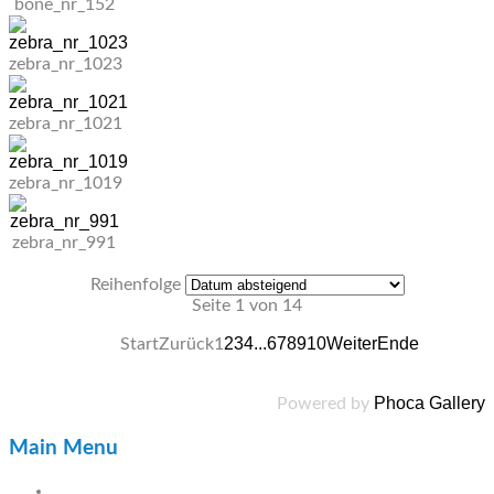
bone_nr_152
zebra_nr_1023
zebra_nr_1021
zebra_nr_1019
zebra_nr_991
Reihenfolge
Seite 1 von 14
2
3
4
...
6
7
8
9
10
Weiter
Ende
Start
Zurück
1
Phoca Gallery
Powered by
Main Menu