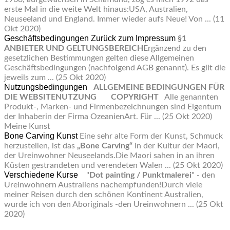
erste Mal in die weite Welt hinaus:USA, Australien,
Neuseeland und England. Immer wieder aufs Neue! Von ...
(11
Okt 2020)
Geschäftsbedingungen
Zurück zum Impressum
§1
ANBIETER UND GELTUNGSBEREICH
Ergänzend zu den
gesetzlichen Bestimmungen gelten diese Allgemeinen
Geschäftsbedingungen (nachfolgend AGB genannt). Es gilt die
jeweils zum ...
(25 Okt 2020)
Nutzungsbedingungen
ALLGEMEINE BEDINGUNGEN FÜR
DIE WEBSITENUTZUNG
COPYRIGHT
Alle genannten
Produkt-, Marken- und Firmenbezeichnungen sind Eigentum
der Inhaberin der Firma OzeanienArt. Für ...
(25 Okt 2020)
Meine Kunst
Bone Carving Kunst
Eine sehr alte Form der Kunst, Schmuck
herzustellen, ist das
„Bone Carving“
in der Kultur der Maori,
der Ureinwohner Neuseelands.Die Maori sahen in an ihren
Küsten gestrandeten und verendeten Walen ...
(25 Okt 2020)
Verschiedene Kurse
"
Dot painting / Punktmalerei
" - den
Ureinwohnern Australiens nachempfunden!Durch viele
meiner Reisen durch den schönen Kontinent Australien,
wurde ich von den Aboriginals -den Ureinwohnern ...
(25 Okt
2020)