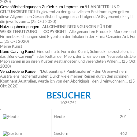
2020)
Geschäftsbedingungen
Zurück zum Impressum
§1 ANBIETER UND
GELTUNGSBEREICH
Ergänzend zu den gesetzlichen Bestimmungen gelten
diese Allgemeinen Geschäftsbedingungen (nachfolgend AGB genannt). Es gilt
die jeweils zum ...
(25 Okt 2020)
Nutzungsbedingungen
ALLGEMEINE BEDINGUNGEN FÜR DIE
WEBSITENUTZUNG
COPYRIGHT
Alle genannten Produkt-, Marken- und
Firmenbezeichnungen sind Eigentum der Inhaberin der Firma OzeanienArt. Für
...
(25 Okt 2020)
Meine Kunst
Bone Carving Kunst
Eine sehr alte Form der Kunst, Schmuck herzustellen, ist
das
„Bone Carving“
in der Kultur der Maori, der Ureinwohner Neuseelands.Die
Maori sahen in an ihren Küsten gestrandeten und verendeten Walen ...
(25 Okt
2020)
Verschiedene Kurse
"
Dot painting / Punktmalerei
" - den Ureinwohnern
Australiens nachempfunden!Durch viele meiner Reisen durch den schönen
Kontinent Australien, wurde ich von den Aboriginals -den Ureinwohnern ...
(25
Okt 2020)
BESUCHER
1025751
Heute
201
Gestern
462