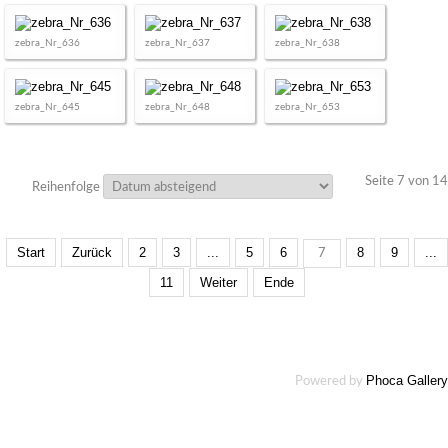
zebra_Nr_636
zebra_Nr_637
zebra_Nr_638
zebra_Nr_645
zebra_Nr_648
zebra_Nr_653
Seite 7 von 14
Reihenfolge
Start
Zurück
2
3
...
5
6
8
9
...
7
11
Weiter
Ende
Phoca Gallery
Powered by